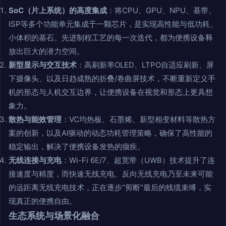
SoC（片上系统）的高度集成
：将CPU、GPU、NPU、基带、
ISP等多个功能单元集成于一颗芯片，是实现高性能与低功耗、
小体积的基石。先进制程工艺的每一次迭代，都为便携设备释
放出巨大的潜力空间。
新型显示与交互技术
：高刷新率OLED、LTPO自适应刷新、屏
下摄像头、以及日趋成熟的折叠/卷曲屏技术，不断重新定义手
机的形态与人机交互边界，让便携设备在视觉和形态上更具想
象力。
散热与能效管理
：VC均热板、石墨烯、新型相变材料等散热方
案的创新，以及AI驱动的动态功耗管理策略，确保了高性能的
稳定输出，解决了便携设备发热的痼疾。
无线连接与充电
：Wi-Fi 6E/7、超宽带（UWB）技术提升了连
接速度与精度，而快速无线充电、反向无线充电乃至未来可能
的远距离无线充电技术，正在逐步“剪断”最后的线缆束缚，实
现真正的便携自由。
生态系统与场景化融合